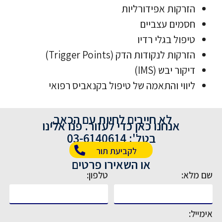
הזרקות אפידורליות
חסמים עצביים
טיפול בגלי רדיו
הזרקות לנקודות הדק (Trigger Points)
דיקור יבש (IMS)
ליווי והתאמה של טיפול בקנאביס רפואי
לא חייבים לחיות עם הכאב.
אנחנו כאן כדי לעזור. פנו אלינו
בטל': 03-6140614
לקביעת תור
או השאירו פרטים
שם מלא:
טלפון:
אימייל: